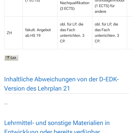
(1 ECTS)
Grundlagenmodul
Nachqualifikation
(1 ECTS) für
(3 ECTS)
andere
obl. für LP, die
obl. für LP, die
fakult. Angebot
das Fach
das Fach
ZH
ab HS 19
unterrichten. 3
unterrichten. 3
CP.
CP.
Inhaltliche Abweichungen von der D-EDK-
Version des Lehrplan 21
…
Lehrmittel- und sonstige Materialien in
Entwicklung oder bereits verfügbar