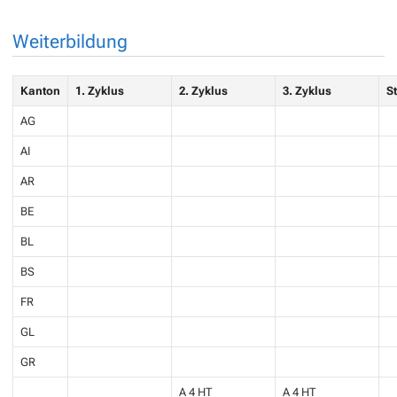
Weiterbildung
Kanton
1. Zyklus
2. Zyklus
3. Zyklus
S
AG
AI
AR
BE
BL
BS
FR
GL
GR
A 4 HT
A 4 HT