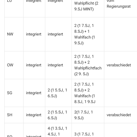
LU
integriert
integriert
vom
Wahlpflicht (2
Regierungsrat
9.SJ MINT)
2 (1 7.SJ, 1
8.SJ) + 1
NW
integriert
integriert
Wahlfach (1
9.SJ)
2 (1 7.SJ, 1
8.SJ) + 2
OW
integriert
integriert
verabschiedet
Wahlpflichtfach
(2 9. SJ)
2 (1 7.SJ, 1
2 (1 5.SJ, 1
8.SJ) + 2
SG
integriert
6.SJ)
Wahlfach (1
8.SJ, 1 9.SJ
2 (1 5.SJ, 1
2(1 7.SJ, 1
SH
integriert
verabschiedet
6.SJ)
9.SJ)
4 (1 3.SJ, 1
4.SJ, 1
3 (1 7.SJ, 1
SO
integriert