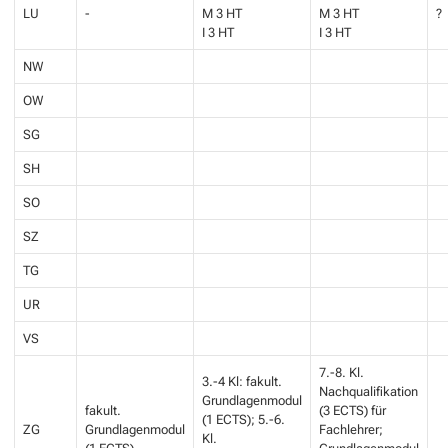
LU
-
M 3 HT
M 3 HT
?
I 3 HT
I 3 HT
NW
OW
SG
SH
SO
SZ
TG
UR
VS
7.-8. Kl.
3.-4 Kl: fakult.
Nachqualifikation
Grundlagenmodul
fakult.
(3 ECTS) für
(1 ECTS); 5.-6.
ZG
Grundlagenmodul
Fachlehrer;
Kl.